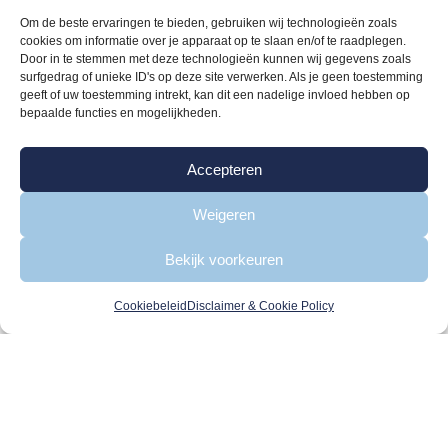
Om de beste ervaringen te bieden, gebruiken wij technologieën zoals
cookies om informatie over je apparaat op te slaan en/of te raadplegen.
Wat wij doen
Door in te stemmen met deze technologieën kunnen wij gegevens zoals
Grants
surfgedrag of unieke ID's op deze site verwerken. Als je geen toestemming
geeft of uw toestemming intrekt, kan dit een nadelige invloed hebben op
Research Grant
bepaalde functies en mogelijkheden.
Sociale Grant
Projecten
Accepteren
Contact
Weigeren
Disclaimer & Cookie Policy
Cookiebeleid
Bekijk voorkeuren
e-mail:
info@start2cure.org
Cookiebeleid
Disclaimer & Cookie Policy