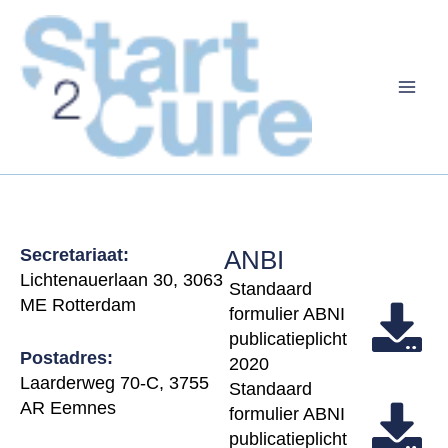
Ga
naar
de
inhoud
Contact
Secretariaat:
ANBI
Lichtenauerlaan 30, 3063
Standaard
ME Rotterdam
formulier ABNI
publicatieplicht
Postadres:
2020
Laarderweg 70-C, 3755
Standaard
AR Eemnes
formulier ABNI
publicatieplicht